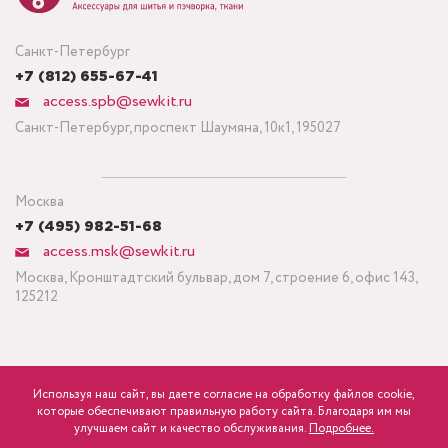
Санкт-Петербург
+7 (812) 655-67-41
access.spb@sewkit.ru
Санкт-Петербург, проспект Шаумяна, 10к1, 195027
Москва
+7 (495) 982-51-68
access.msk@sewkit.ru
Москва, Кронштадтский бульвар, дом 7, строение 6, офис 143,
125212
Используя наш сайт, вы даете согласие на обработку файлов cookie,
ПОДПИСАТЬСЯ НА НОВОСТИ
которые обеспечивают правильную работу сайта. Благодаря им мы
1 200
Минимальный заказ ткани от 3 метров
р.
розница
улучшаем сайт и качество обслуживания.
Подробнее.