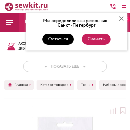
0
Мы определили ваш регион как:
Санкт-Петербург
Остаться
Сменить
АКСЕССУАРЫ
ТКАНИ
НИТКИ
НОЖ
ДЛЯ ШИТЬЯ
ПОКАЗАТЬ ЕЩЕ
Главная
Каталог товаров
Ткани
Наборы лоскут