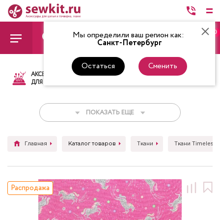
0
Мы определили ваш регион как:
Санкт-Петербург
Остаться
Сменить
АКСЕССУАРЫ
ТКАНИ
НИТКИ
НОЖ
ДЛЯ ШИТЬЯ
ПОКАЗАТЬ ЕЩЕ
Главная
Каталог товаров
Ткани
Ткани Timeless 
Распродажа