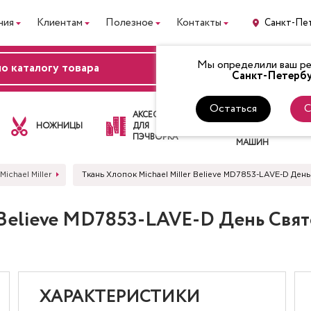
ния
Клиентам
Полезное
Контакты
Санкт-Пе
Мы определили ваш рег
ВХОД
Санкт-Петербу
Остаться
С
ЛАПКИ
АКСЕССУАРЫ
ДЛЯ
НОЖНИЦЫ
ДЛЯ
ШВЕЙНЫХ
ПЭЧВОРКА
МАШИН
Michael Miller
Ткань Хлопок Michael Miller Believe MD7853-LAVE-D Де
r Believe MD7853-LAVE-D День Свя
ХАРАКТЕРИСТИКИ