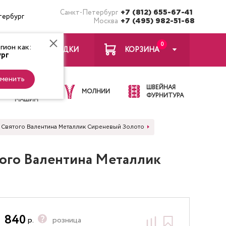
Санкт-Петербург
+7 (812) 655-67-41
тербург
Москва
+7 (495) 982-51-68
0
ион как:
ЗАКЛАДКИ
КОРЗИНА
рг
менить
ИГЛЫ ДЛЯ
ШВЕЙНАЯ
ШВЕЙНЫХ
МОЛНИИ
ФУРНИТУРА
МАШИН
нь Святого Валентина Металлик Сиреневый Золото
того Валентина Металлик
840
р.
розница