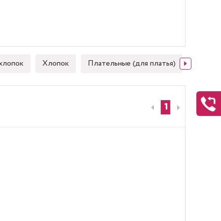
хлопок
Хлопок
Плательные (для платья)
Японск
1