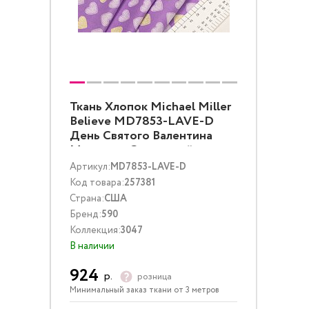
Ткань Хлопок Michael Miller
Believe MD7853-LAVE-D
День Святого Валентина
Металлик Сиреневый
Золото
Артикул:
MD7853-LAVE-D
Код товара:
257381
Страна:
США
Бренд:
590
Коллекция:
3047
В наличии
924
р.
розница
Минимальный заказ ткани от 3 метров