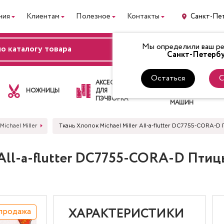
ния
Клиентам
Полезное
Контакты
Санкт-Пе
Мы определили ваш рег
ВХОД
Санкт-Петербу
Остаться
С
ЛАПКИ
АКСЕССУАРЫ
ДЛЯ
НОЖНИЦЫ
ДЛЯ
ШВЕЙНЫХ
ПЭЧВОРКА
МАШИН
Michael Miller
Ткань Хлопок Michael Miller All-a-flutter DC7755-CORA
 All-a-flutter DC7755-CORA-D Пти
продажа
ХАРАКТЕРИСТИКИ