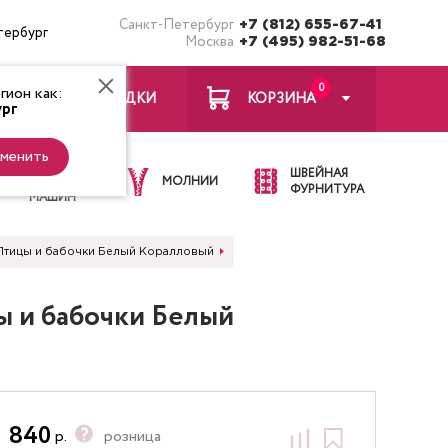
Санкт-Петербург
+7 (812) 655-67-41
тербург
Москва
+7 (495) 982-51-68
0
ион как:
ЗАКЛАДКИ
КОРЗИНА
рг
менить
ИГЛЫ ДЛЯ
ШВЕЙНАЯ
ШВЕЙНЫХ
МОЛНИИ
ФУРНИТУРА
МАШИН
-D Птицы и бабочки Белый Коралловый
цы и бабочки Белый
840
р.
розница