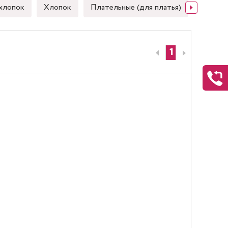
хлопок
Хлопок
Плательные (для платья)
Японск
1