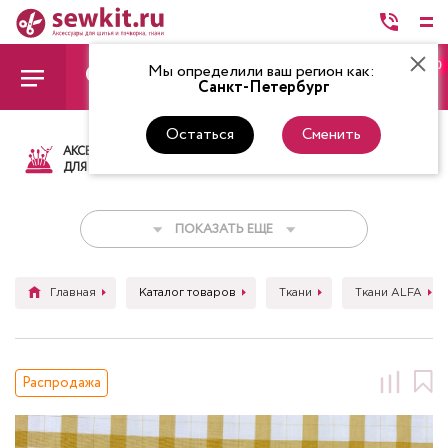
0
Мы определили ваш регион как:
Санкт-Петербург
Остаться
Сменить
АКСЕССУАРЫ
ТКАНИ
НИТКИ
НОЖ
ДЛЯ ШИТЬЯ
ПОКАЗАТЬ ЕЩЕ
Главная
Каталог товаров
Ткани
Ткани ALFA
Распродажа