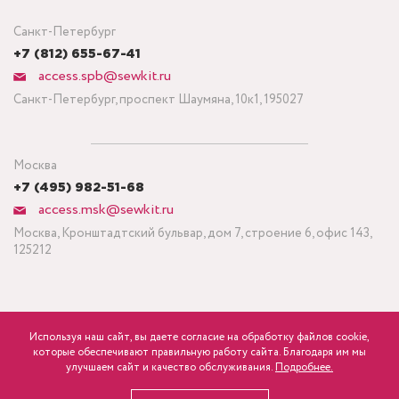
Санкт-Петербург
+7 (812) 655-67-41
access.spb@sewkit.ru
Санкт-Петербург, проспект Шаумяна, 10к1, 195027
Москва
+7 (495) 982-51-68
access.msk@sewkit.ru
Москва, Кронштадтский бульвар, дом 7, строение 6, офис 143,
125212
Используя наш сайт, вы даете согласие на обработку файлов cookie,
ПОДПИСАТЬСЯ НА НОВОСТИ
которые обеспечивают правильную работу сайта. Благодаря им мы
750
Минимальный заказ ткани от 3 метров
р.
розница
улучшаем сайт и качество обслуживания.
Подробнее.
Политика конфиденциальности