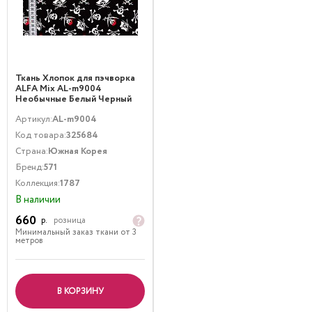
Ткань Хлопок для пэчворка
ALFA Mix AL-m9004
Необычные Белый Черный
Артикул:
AL-m9004
Код товара:
325684
Страна:
Южная Корея
Бренд:
571
Коллекция:
1787
В наличии
660
р.
розница
Минимальный заказ ткани от 3
метров
В КОРЗИНУ