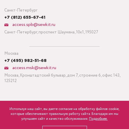
Санкт-Петербург
+7 (812) 655-67-41
access.spb@sewkit.ru
Санкт-Петербург, проспект Шаумяна, 10к1, 195027
Москва
+7 (495) 982-51-68
access.msk@sewkit.ru
Москва, Кронштадтский бульвар, дом 7, строение 6, офис 143,
125212
Используя наш сайт, вы даете согласие на обработку файлов cookie,
ПОДПИСАТЬСЯ НА НОВОСТИ
которые обеспечивают правильную работу сайта. Благодаря им мы
600
Минимальный заказ ткани от 3 метров
р.
розница
улучшаем сайт и качество обслуживания.
Подробнее.
Политика конфиденциальности