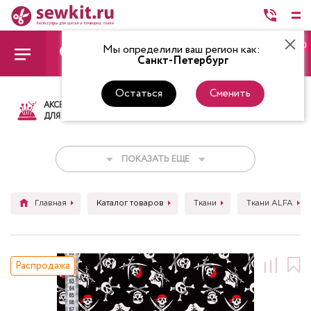
0
Мы определили ваш регион как:
Санкт-Петербург
Остаться
Сменить
АКСЕССУАРЫ
ТКАНИ
НИТКИ
НОЖ
ДЛЯ ШИТЬЯ
ПОКАЗАТЬ ЕЩЕ
Главная
Каталог товаров
Ткани
Ткани ALFA
Распродажа