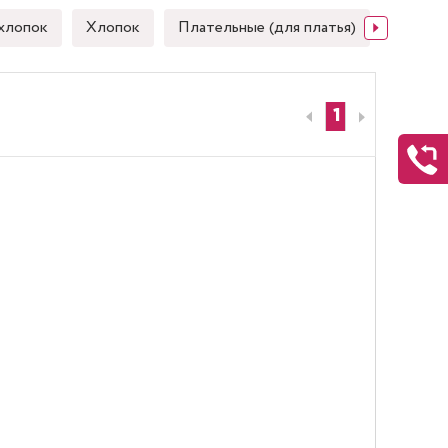
хлопок
Хлопок
Плательные (для платья)
Японск
1