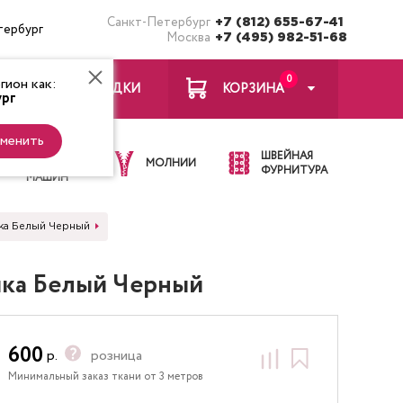
Санкт-Петербург
+7 (812) 655-67-41
тербург
Москва
+7 (495) 982-51-68
0
ион как:
ЗАКЛАДКИ
КОРЗИНА
рг
менить
ИГЛЫ ДЛЯ
ШВЕЙНАЯ
ШВЕЙНЫХ
МОЛНИИ
ФУРНИТУРА
МАШИН
ика Белый Черный
ика Белый Черный
600
р.
розница
Минимальный заказ ткани от 3 метров