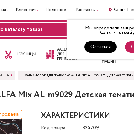
ния
Клиентам
Полезное
Контакты
Санкт-Пе
Мы определили ваш рег
ВХОД
Санкт-Петербу
Остаться
С
ЛАПКИ
АКСЕССУАРЫ
ДЛЯ
НОЖНИЦЫ
ДЛЯ
ШВЕЙНЫХ
ПЭЧВОРКА
МАШИН
 ALFA
Ткань Хлопок для пэчворка ALFA Mix AL-m9029 Детская темат
ALFA Mix AL-m9029 Детская темат
продажа
ХАРАКТЕРИСТИКИ
Код товара:
325709