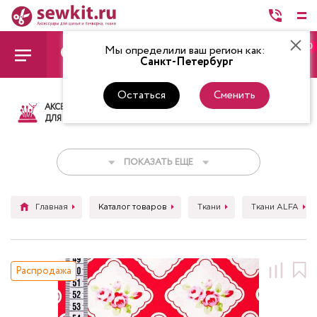
0
Мы определили ваш регион как:
Санкт-Петербург
Остаться
Сменить
АКСЕССУАРЫ
ТКАНИ
НИТКИ
НОЖ
ДЛЯ ШИТЬЯ
ПОКАЗАТЬ ЕЩЕ
Главная
Каталог товаров
Ткани
Ткани ALFA
Распродажа