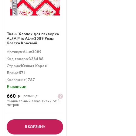
Ткань Хлопок для пэчворка
ALFA Mix AL-m3089 Розы
Клетка Красный
Артикул:
AL-m3089
Код товара:
326488
Страна:
Южная Корея
Бренд:
571
Коллекция:
1787
В наличии
660
р.
розница
Минимальный заказ ткани от 3
метров
В КОРЗИНУ