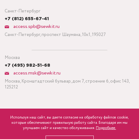
Санкт-Петербург
+7 (812) 655-67-41
access.spb@sewkit.ru
Санкт-Петербург, проспект Шаумяна, 10к1, 195027
Москва
+7 (495) 982-51-68
access.msk@sewkit.ru
Москва, Кронштадтский бульвар, дом 7, строение 6, офис 143,
125212
Используя наш сайт, вы даете согласие на обработку файлов cookie,
ПОДПИСАТЬСЯ НА НОВОСТИ
которые обеспечивают правильную работу сайта. Благодаря им мы
600
Минимальный заказ ткани от 3 метров
р.
розница
улучшаем сайт и качество обслуживания.
Подробнее.
Политика конфиденциальности