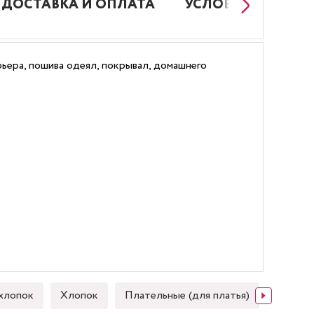
ДОСТАВКА И ОПЛАТА
УСЛОВИЯ РАБОТЫ
ьера, пошива одеял, покрывал, домашнего
хлопок
Хлопок
Плательные (для платья)
Японск