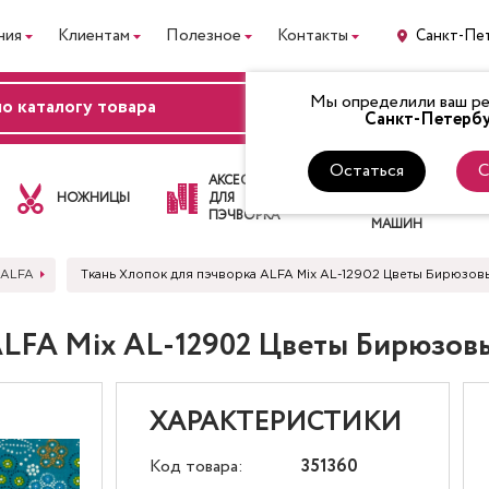
ния
Клиентам
Полезное
Контакты
Санкт-Пе
Мы определили ваш рег
ВХОД
Санкт-Петербу
Остаться
С
ЛАПКИ
АКСЕССУАРЫ
ДЛЯ
НОЖНИЦЫ
ДЛЯ
ШВЕЙНЫХ
ПЭЧВОРКА
МАШИН
 ALFA
Ткань Хлопок для пэчворка ALFA Mix AL-12902 Цветы Бирюзов
ALFA Mix AL-12902 Цветы Бирюзов
ХАРАКТЕРИСТИКИ
Код товара:
351360