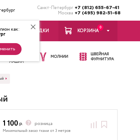
Санкт-Петербург
+7 (812) 655-67-41
тербург
Москва
+7 (495) 982-51-68
0
ион как:
ЗАКЛАДКИ
КОРЗИНА
рг
менить
ИГЛЫ ДЛЯ
ШВЕЙНАЯ
ШВЕЙНЫХ
МОЛНИИ
ФУРНИТУРА
МАШИН
ый
ый
1 100
р.
розница
Минимальный заказ ткани от 3 метров