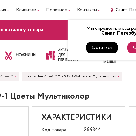
ния
Клиентам
Полезное
Контакты
Санкт-Пе
Мы определили ваш рег
ВХОД
Санкт-Петербу
Остаться
С
ЛАПКИ
АКСЕССУАРЫ
ДЛЯ
НОЖНИЦЫ
ДЛЯ
ШВЕЙНЫХ
ПЭЧВОРКА
МАШИН
 ALFA C
Ткань Лен ALFA C Mix 232859-1 Цветы Мультиколор
9-1 Цветы Мультиколор
ХАРАКТЕРИСТИКИ
Код товара:
264344