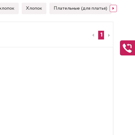
хлопок
Хлопок
Плательные (для платья)
Японск
1