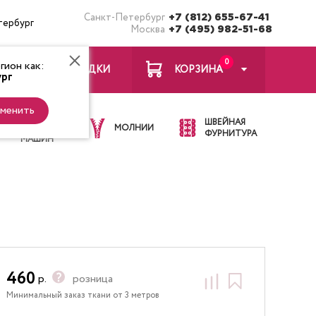
Санкт-Петербург
+7 (812) 655-67-41
тербург
Москва
+7 (495) 982-51-68
0
ион как:
ЗАКЛАДКИ
КОРЗИНА
рг
менить
ИГЛЫ ДЛЯ
ШВЕЙНАЯ
ШВЕЙНЫХ
МОЛНИИ
ФУРНИТУРА
МАШИН
460
р.
розница
Минимальный заказ ткани от 3 метров