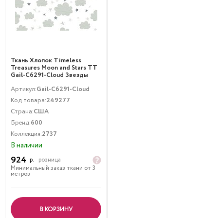
Ткань Хлопок Timeless
Treasures Moon and Stars TT
Gail-C6291-Cloud Звезды
Белый Серый
Артикул:
Gail-C6291-Cloud
Код товара:
249277
Страна:
США
Бренд:
600
Коллекция:
2737
В наличии
924
р.
розница
Минимальный заказ ткани от 3
метров
В КОРЗИНУ