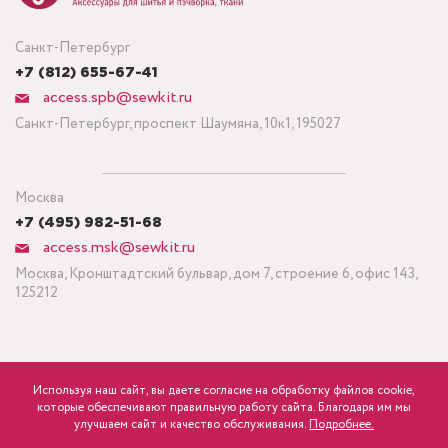
Санкт-Петербург
+7 (812) 655-67-41
access.spb@sewkit.ru
Санкт-Петербург, проспект Шаумяна, 10к1, 195027
Москва
+7 (495) 982-51-68
access.msk@sewkit.ru
Москва, Кронштадтский бульвар, дом 7, строение 6, офис 143,
125212
Используя наш сайт, вы даете согласие на обработку файлов cookie,
ПОДПИСАТЬСЯ НА НОВОСТИ
которые обеспечивают правильную работу сайта. Благодаря им мы
840
Минимальный заказ ткани от 3 метров
р.
розница
улучшаем сайт и качество обслуживания.
Подробнее.
Политика конфиденциальности