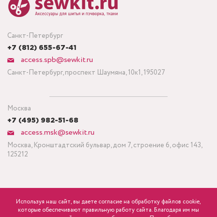
Санкт-Петербург
+7 (812) 655-67-41
access.spb@sewkit.ru
Санкт-Петербург, проспект Шаумяна, 10к1, 195027
Москва
+7 (495) 982-51-68
access.msk@sewkit.ru
Москва, Кронштадтский бульвар, дом 7, строение 6, офис 143,
125212
Используя наш сайт, вы даете согласие на обработку файлов cookie,
ПОДПИСАТЬСЯ НА НОВОСТИ
которые обеспечивают правильную работу сайта. Благодаря им мы
Минимальный заказ ткани от 3 метров