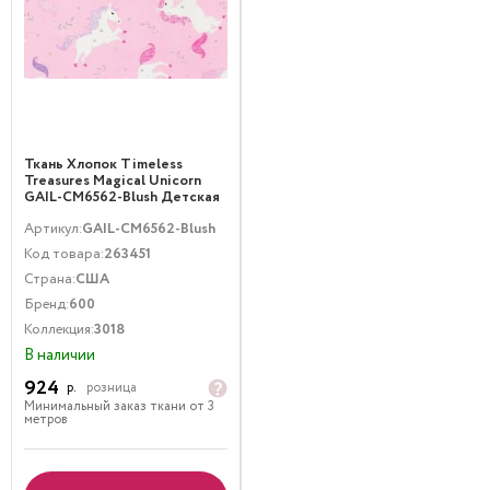
Ткань Хлопок Timeless
Treasures Magical Unicorn
GAIL-CM6562-Blush Детская
тематика Животные
Артикул:
GAIL-CM6562-Blush
Металлик Розовый Серебро
Код товара:
263451
Страна:
США
Бренд:
600
Коллекция:
3018
В наличии
924
р.
розница
Минимальный заказ ткани от 3
метров