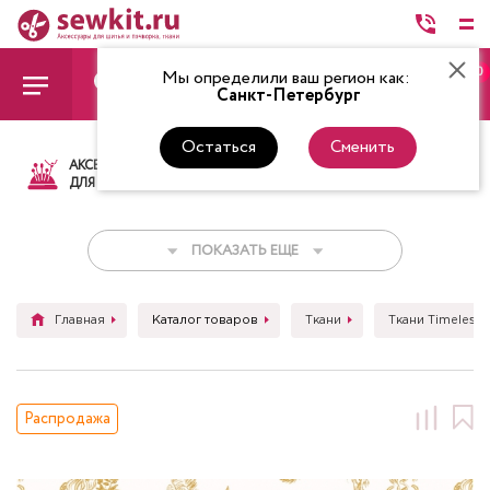
0
Мы определили ваш регион как:
Санкт-Петербург
Остаться
Сменить
АКСЕССУАРЫ
ТКАНИ
НИТКИ
НОЖ
ДЛЯ ШИТЬЯ
ПОКАЗАТЬ ЕЩЕ
Главная
Каталог товаров
Ткани
Ткани Timeless 
Распродажа