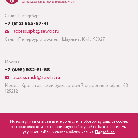
Санкт-Петербург
+7 (812) 655-67-41
access.spb@sewkit.ru
Санкт-Петербург, проспект Шаумяна, 10к1, 195027
Москва
+7 (495) 982-51-68
access.msk@sewkit.ru
Москва, Кронштадтский бульвар, дом 7, строение 6, офис 143,
125212
Используя наш сайт, вы даете согласие на обработку файлов cookie,
ПОДПИСАТЬСЯ НА НОВОСТИ
которые обеспечивают правильную работу сайта. Благодаря им мы
840
Минимальный заказ ткани от 3 метров
р.
розница
улучшаем сайт и качество обслуживания.
Подробнее.