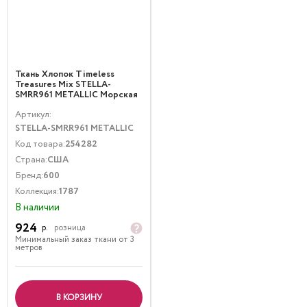
Ткань Хлопок Timeless
Treasures Mix STELLA-
SMRR961 METALLIC Морская
тематика Золото
Артикул:
STELLA-SMRR961 METALLIC
Код товара:
254282
Страна:
США
Бренд:
600
Коллекция:
1787
В наличии
924
р.
розница
Минимальный заказ ткани от 3
метров
В КОРЗИНУ