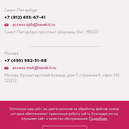
Санкт-Петербург
+7 (812) 655-67-41
access.spb@sewkit.ru
Санкт-Петербург, проспект Шаумяна, 10к1, 195027
Москва
+7 (495) 982-51-68
access.msk@sewkit.ru
Москва, Кронштадтский бульвар, дом 7, строение 6, офис 143,
125212
Используя наш сайт, вы даете согласие на обработку файлов cookie,
ПОДПИСАТЬСЯ НА НОВОСТИ
которые обеспечивают правильную работу сайта. Благодаря им мы
600
Минимальный заказ ткани от 3 метров
р.
розница
улучшаем сайт и качество обслуживания.
Подробнее.
Политика конфиденциальности