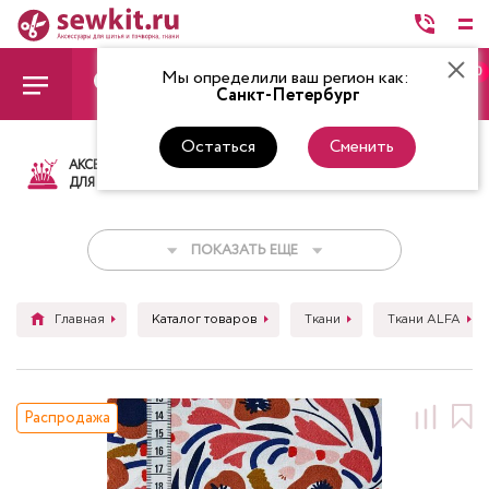
0
Мы определили ваш регион как:
Санкт-Петербург
Остаться
Сменить
АКСЕССУАРЫ
ТКАНИ
НИТКИ
НОЖ
ДЛЯ ШИТЬЯ
ПОКАЗАТЬ ЕЩЕ
Главная
Каталог товаров
Ткани
Ткани ALFA
Распродажа