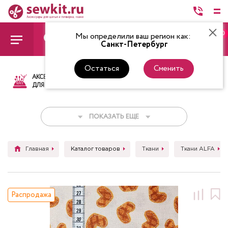
0
Мы определили ваш регион как:
Санкт-Петербург
Остаться
Сменить
АКСЕССУАРЫ
ТКАНИ
НИТКИ
НОЖ
ДЛЯ ШИТЬЯ
ПОКАЗАТЬ ЕЩЕ
Главная
Каталог товаров
Ткани
Ткани ALFA
Распродажа