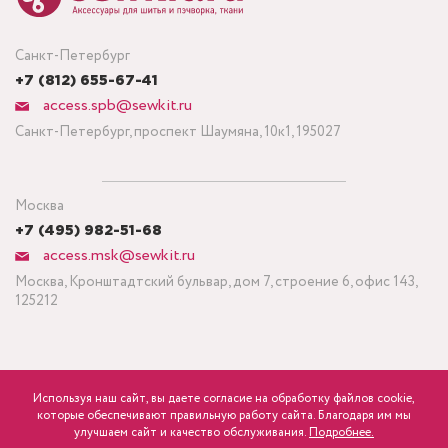
Санкт-Петербург
+7 (812) 655-67-41
access.spb@sewkit.ru
Санкт-Петербург, проспект Шаумяна, 10к1, 195027
Москва
+7 (495) 982-51-68
access.msk@sewkit.ru
Москва, Кронштадтский бульвар, дом 7, строение 6, офис 143,
125212
Используя наш сайт, вы даете согласие на обработку файлов cookie,
ПОДПИСАТЬСЯ НА НОВОСТИ
которые обеспечивают правильную работу сайта. Благодаря им мы
600
Минимальный заказ ткани от 3 метров
р.
розница
улучшаем сайт и качество обслуживания.
Подробнее.