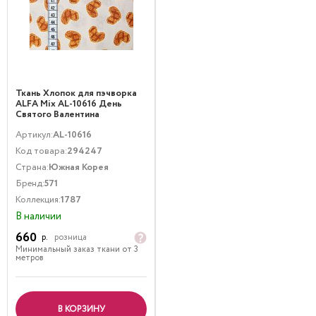
Ткань Хлопок для пэчворка
ALFA Mix AL-10616 День
Святого Валентина
Коричневый
Артикул:
AL-10616
Код товара:
294247
Страна:
Южная Корея
Бренд:
571
Коллекция:
1787
В наличии
660
р.
розница
Минимальный заказ ткани от 3
метров
В КОРЗИНУ