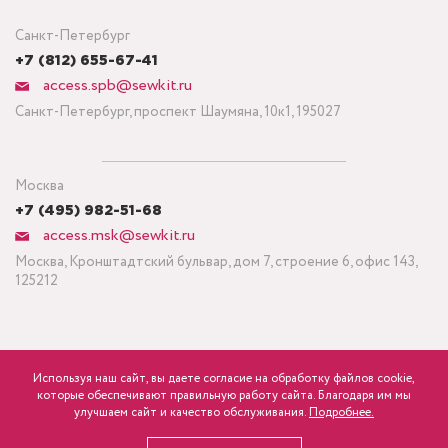
Санкт-Петербург
+7 (812) 655-67-41
access.spb@sewkit.ru
Санкт-Петербург, проспект Шаумяна, 10к1, 195027
Москва
+7 (495) 982-51-68
access.msk@sewkit.ru
Москва, Кронштадтский бульвар, дом 7, строение 6, офис 143,
125212
Используя наш сайт, вы даете согласие на обработку файлов cookie,
ПОДПИСАТЬСЯ НА НОВОСТИ
которые обеспечивают правильную работу сайта. Благодаря им мы
750
Минимальный заказ ткани от 3 метров
р.
розница
улучшаем сайт и качество обслуживания.
Подробнее.
Политика конфиденциальности