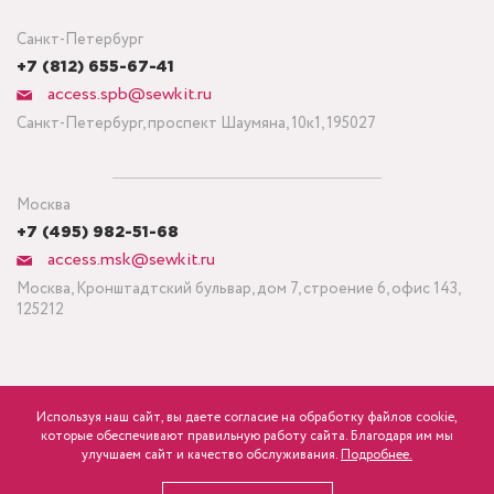
Санкт-Петербург
+7 (812) 655-67-41
access.spb@sewkit.ru
Санкт-Петербург, проспект Шаумяна, 10к1, 195027
Москва
+7 (495) 982-51-68
access.msk@sewkit.ru
Москва, Кронштадтский бульвар, дом 7, строение 6, офис 143,
125212
Используя наш сайт, вы даете согласие на обработку файлов cookie,
ПОДПИСАТЬСЯ НА НОВОСТИ
которые обеспечивают правильную работу сайта. Благодаря им мы
600
Минимальный заказ ткани от 3 метров
р.
розница
улучшаем сайт и качество обслуживания.
Подробнее.
Политика конфиденциальности