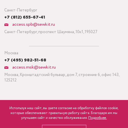
Санкт-Петербург
+7 (812) 655-67-41
access.spb@sewkit.ru
Санкт-Петербург, проспект Шаумяна, 10к1, 195027
Москва
+7 (495) 982-51-68
access.msk@sewkit.ru
Москва, Кронштадтский бульвар, дом 7, строение 6, офис 143,
125212
Используя наш сайт, вы даете согласие на обработку файлов cookie,
ПОДПИСАТЬСЯ НА НОВОСТИ
которые обеспечивают правильную работу сайта. Благодаря им мы
750
Минимальный заказ ткани от 3 метров
р.
розница
улучшаем сайт и качество обслуживания.
Подробнее.
Политика конфиденциальности