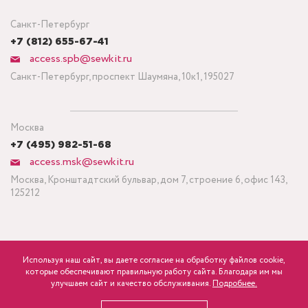
Санкт-Петербург
+7 (812) 655-67-41
access.spb@sewkit.ru
Санкт-Петербург, проспект Шаумяна, 10к1, 195027
Москва
+7 (495) 982-51-68
access.msk@sewkit.ru
Москва, Кронштадтский бульвар, дом 7, строение 6, офис 143,
125212
Используя наш сайт, вы даете согласие на обработку файлов cookie,
ПОДПИСАТЬСЯ НА НОВОСТИ
которые обеспечивают правильную работу сайта. Благодаря им мы
600
Минимальный заказ ткани от 3 метров
р.
розница
улучшаем сайт и качество обслуживания.
Подробнее.
Политика конфиденциальности