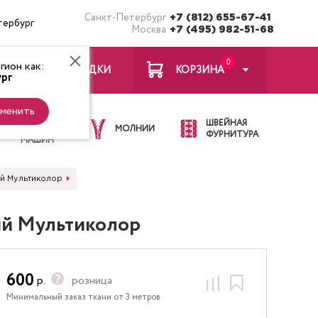
Санкт-Петербург
+7 (812) 655-67-41
тербург
Москва
+7 (495) 982-51-68
0
ион как:
ЗАКЛАДКИ
КОРЗИНА
рг
менить
ИГЛЫ ДЛЯ
ШВЕЙНАЯ
ШВЕЙНЫХ
МОЛНИИ
ФУРНИТУРА
МАШИН
ий Мультиколор
ий Мультиколор
600
р.
розница
Минимальный заказ ткани от 3 метров