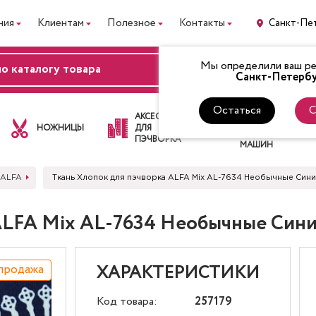
ния
Клиентам
Полезное
Контакты
Санкт-Пе
Мы определили ваш рег
ВХОД
Санкт-Петербу
Остаться
С
ЛАПКИ
АКСЕССУАРЫ
ДЛЯ
НОЖНИЦЫ
ДЛЯ
ШВЕЙНЫХ
ПЭЧВОРКА
МАШИН
 ALFA
Ткань Хлопок для пэчворка ALFA Mix AL-7634 Необычные Син
 ALFA Mix AL-7634 Необычные Син
продажа
ХАРАКТЕРИСТИКИ
Код товара:
257179