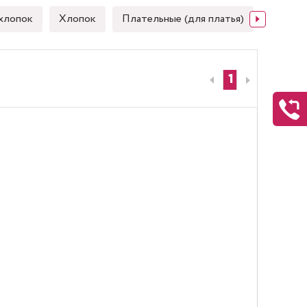
хлопок
Хлопок
Плательные (для платья)
Японск
1