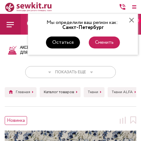
0
Мы определили ваш регион как:
Санкт-Петербург
Остаться
Сменить
АКСЕССУАРЫ
ТКАНИ
НИТКИ
НОЖ
ДЛЯ ШИТЬЯ
ПОКАЗАТЬ ЕЩЕ
Главная
Каталог товаров
Ткани
Ткани ALFA
Новинка