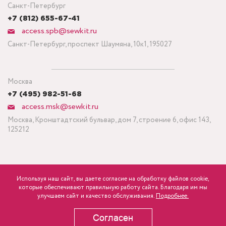
Санкт-Петербург
+7 (812) 655-67-41
access.spb@sewkit.ru
Санкт-Петербург, проспект Шаумяна, 10к1, 195027
Москва
+7 (495) 982-51-68
access.msk@sewkit.ru
Москва, Кронштадтский бульвар, дом 7, строение 6, офис 143,
125212
Используя наш сайт, вы даете согласие на обработку файлов cookie,
ПОДПИСАТЬСЯ НА НОВОСТИ
которые обеспечивают правильную работу сайта. Благодаря им мы
600
Минимальный заказ ткани от 3 метров
р.
розница
улучшаем сайт и качество обслуживания.
Подробнее.
Политика конфиденциальности
Согласен
В КОРЗИНУ
Copyright © 1995-2026 SEWKIT.RU