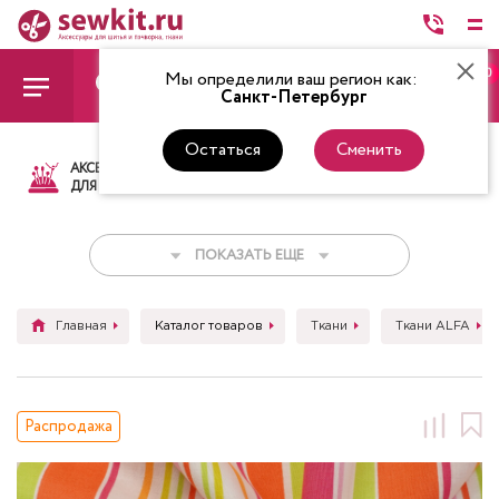
0
Мы определили ваш регион как:
Санкт-Петербург
Остаться
Сменить
АКСЕССУАРЫ
ТКАНИ
НИТКИ
НОЖ
ДЛЯ ШИТЬЯ
ПОКАЗАТЬ ЕЩЕ
Главная
Каталог товаров
Ткани
Ткани ALFA
Распродажа