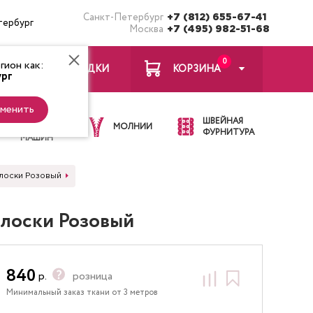
Санкт-Петербург
+7 (812) 655-67-41
тербург
Москва
+7 (495) 982-51-68
0
ион как:
ЗАКЛАДКИ
КОРЗИНА
рг
менить
ИГЛЫ ДЛЯ
ШВЕЙНАЯ
ШВЕЙНЫХ
МОЛНИИ
ФУРНИТУРА
МАШИН
олоски Розовый
олоски Розовый
840
р.
розница
Минимальный заказ ткани от 3 метров