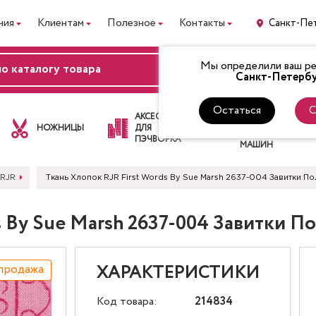
ния
Клиентам
Полезное
Контакты
Санкт-Пе
Мы определили ваш рег
ВХОД
Санкт-Петербу
Остаться
С
ЛАПКИ
АКСЕССУАРЫ
ДЛЯ
НОЖНИЦЫ
ДЛЯ
ШВЕЙНЫХ
ПЭЧВОРКА
МАШИН
 RJR
Ткань Хлопок RJR First Words By Sue Marsh 2637-004 Завитки П
s By Sue Marsh 2637-004 Завитки П
продажа
ХАРАКТЕРИСТИКИ
Код товара:
214834