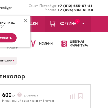
Санкт-Петербург
+7 (812) 655-67-41
тербург
Москва
+7 (495) 982-51-68
0
ион как:
ЗАКЛАДКИ
КОРЗИНА
рг
менить
ИГЛЫ ДЛЯ
ШВЕЙНАЯ
ШВЕЙНЫХ
МОЛНИИ
ФУРНИТУРА
МАШИН
ьтиколор
ьтиколор
600
р.
розница
Минимальный заказ ткани от 3 метров