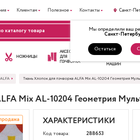
ния
Клиентам
Полезное
Контакты
Санкт-Пе
Мы определили ваш рег
ВХОД
Санкт-Петербу
Остаться
С
ЛАПКИ
АКСЕССУАРЫ
ДЛЯ
НОЖНИЦЫ
ДЛЯ
ШВЕЙНЫХ
ПЭЧВОРКА
МАШИН
 ALFA
Ткань Хлопок для пэчворка ALFA Mix AL-10204 Геометрия Мул
ALFA Mix AL-10204 Геометрия Мул
продажа
ХАРАКТЕРИСТИКИ
Код товара:
288653