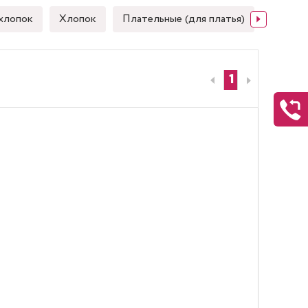
хлопок
Хлопок
Плательные (для платья)
Японск
1