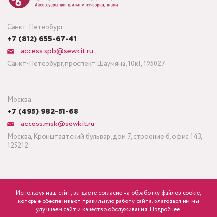
Санкт-Петербург
+7 (812) 655-67-41
access.spb@sewkit.ru
Санкт-Петербург, проспект Шаумяна, 10к1, 195027
Москва
+7 (495) 982-51-68
access.msk@sewkit.ru
Москва, Кронштадтский бульвар, дом 7, строение 6, офис 143,
125212
Используя наш сайт, вы даете согласие на обработку файлов cookie,
ПОДПИСАТЬСЯ НА НОВОСТИ
которые обеспечивают правильную работу сайта. Благодаря им мы
700
Минимальный заказ ткани от 3 метров
р.
розница
улучшаем сайт и качество обслуживания.
Подробнее.