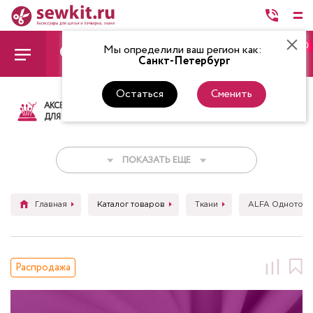
0
Мы определили ваш регион как:
Санкт-Петербург
Остаться
Сменить
АКСЕССУАРЫ
ТКАНИ
НИТКИ
НОЖ
ДЛЯ ШИТЬЯ
ПОКАЗАТЬ ЕЩЕ
Главная
Каталог товаров
Ткани
ALFA Однотон
Распродажа