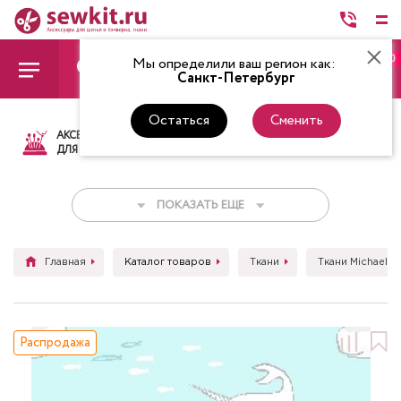
0
Мы определили ваш регион как:
Санкт-Петербург
Остаться
Сменить
АКСЕССУАРЫ
ТКАНИ
НИТКИ
НОЖ
ДЛЯ ШИТЬЯ
ПОКАЗАТЬ ЕЩЕ
Главная
Каталог товаров
Ткани
Ткани Michael Mi
Распродажа