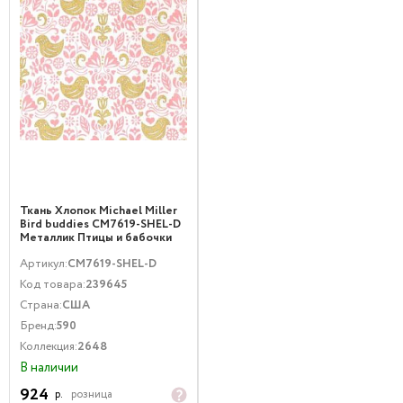
Ткань Хлопок Michael Miller
Bird buddies CM7619-SHEL-D
Металлик Птицы и бабочки
Розовый Золото
Артикул:
CM7619-SHEL-D
Код товара:
239645
Страна:
США
Бренд:
590
Коллекция:
2648
В наличии
924
р.
розница