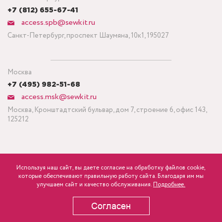
+7 (812) 655-67-41
access.spb@sewkit.ru
Санкт-Петербург, проспект Шаумяна, 10к1, 195027
Москва
+7 (495) 982-51-68
access.msk@sewkit.ru
Москва, Кронштадтский бульвар, дом 7, строение 6, офис 143,
125212
Используя наш сайт, вы даете согласие на обработку файлов cookie,
ПОДПИСАТЬСЯ НА НОВОСТИ
которые обеспечивают правильную работу сайта. Благодаря им мы
840
Минимальный заказ ткани от 3 метров
р.
розница
улучшаем сайт и качество обслуживания.
Подробнее.
Политика конфиденциальности
Согласен
В КОРЗИНУ
Copyright © 1995-2026 SEWKIT.RU