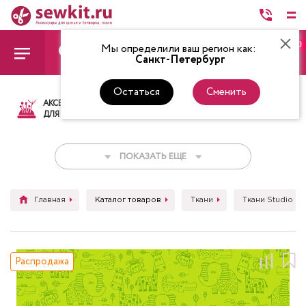
0
Мы определили ваш регион как:
Санкт-Петербург
Остаться
Сменить
АКСЕССУАРЫ
ТКАНИ
НИТКИ
НОЖ
ДЛЯ ШИТЬЯ
ПОКАЗАТЬ ЕЩЕ
Главная
Каталог товаров
Ткани
Ткани Studio E
Распродажа