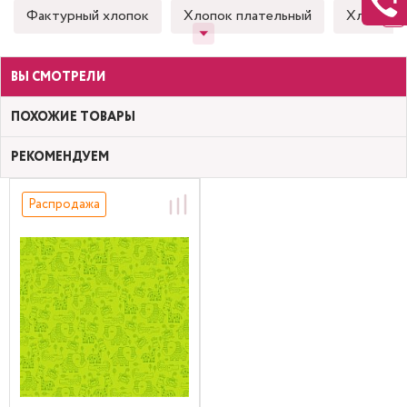
Фактурный хлопок
Хлопок плательный
Хлопок 
ВЫ СМОТРЕЛИ
ПОХОЖИЕ ТОВАРЫ
РЕКОМЕНДУЕМ
Распродажа