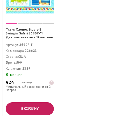
Ткань Хлопок Studio E
Swingin' Safari 3690P-11
Детская тематика Животные
Мультиколор Бирюзовый
Артикул:
3690P-11
Код товара:
226623
Страна:
США
Бренд:
599
Коллекция:
2389
В наличии
924
р.
розница
Минимальный заказ ткани от 3
метров
В КОРЗИНУ