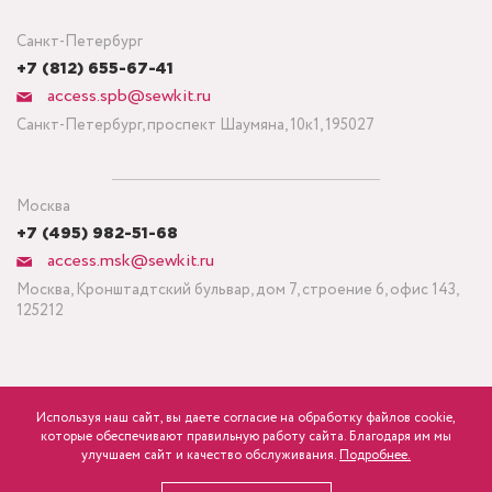
Санкт-Петербург
+7 (812) 655-67-41
access.spb@sewkit.ru
Санкт-Петербург, проспект Шаумяна, 10к1, 195027
Москва
+7 (495) 982-51-68
access.msk@sewkit.ru
Москва, Кронштадтский бульвар, дом 7, строение 6, офис 143,
125212
Используя наш сайт, вы даете согласие на обработку файлов cookie,
ПОДПИСАТЬСЯ НА НОВОСТИ
которые обеспечивают правильную работу сайта. Благодаря им мы
840
Минимальный заказ ткани от 3 метров
р.
розница
улучшаем сайт и качество обслуживания.
Подробнее.
Политика конфиденциальности