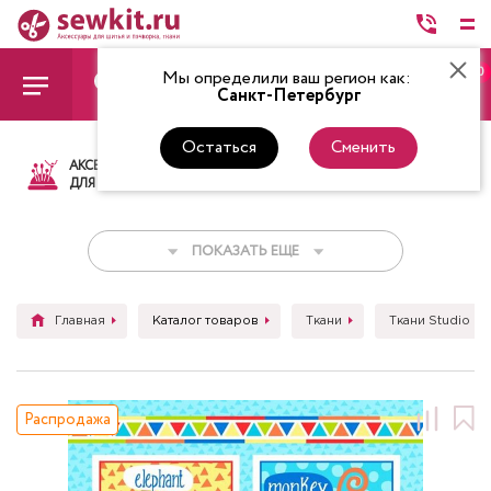
0
Мы определили ваш регион как:
Санкт-Петербург
Остаться
Сменить
АКСЕССУАРЫ
ТКАНИ
НИТКИ
НОЖ
ДЛЯ ШИТЬЯ
ПОКАЗАТЬ ЕЩЕ
Главная
Каталог товаров
Ткани
Ткани Studio E
Распродажа