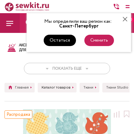
0
Мы определили ваш регион как:
Санкт-Петербург
Остаться
Сменить
АКСЕССУАРЫ
ТКАНИ
НИТКИ
НОЖ
ДЛЯ ШИТЬЯ
ПОКАЗАТЬ ЕЩЕ
Главная
Каталог товаров
Ткани
Ткани Studio E
Распродажа