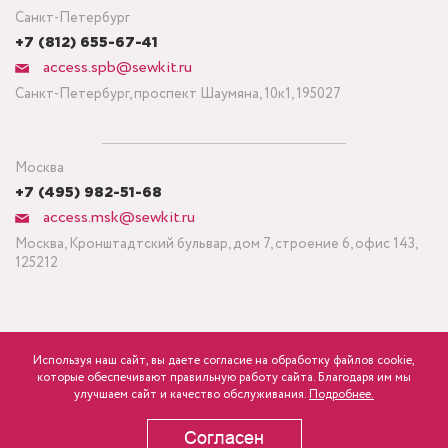
Санкт-Петербург
+7 (812) 655-67-41
access.spb@sewkit.ru
Санкт-Петербург, проспект Шаумяна, 10к1, 195027
Москва
+7 (495) 982-51-68
access.msk@sewkit.ru
Москва, Кронштадтский бульвар, дом 7, строение 6, офис 143,
125212
Используя наш сайт, вы даете согласие на обработку файлов cookie,
ПОДПИСАТЬСЯ НА НОВОСТИ
которые обеспечивают правильную работу сайта. Благодаря им мы
840
Минимальный заказ ткани от 3 метров
р.
розница
улучшаем сайт и качество обслуживания.
Подробнее.
Политика конфиденциальности
Согласен
В КОРЗИНУ