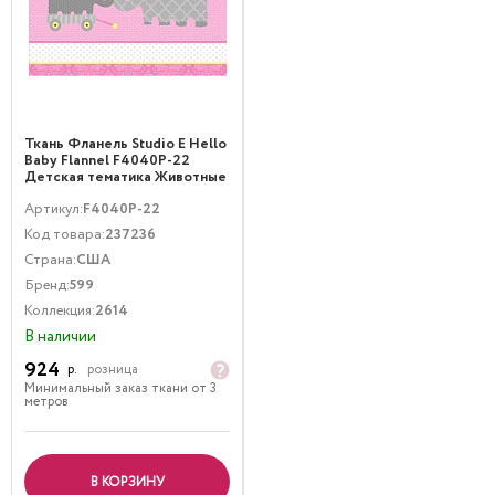
Ткань Фланель Studio E Hello
Baby Flannel F4040P-22
Детская тематика Животные
Розовый Белый Серый
Артикул:
F4040P-22
Код товара:
237236
Страна:
США
Бренд:
599
Коллекция:
2614
В наличии
924
р.
розница
Минимальный заказ ткани от 3
метров
В КОРЗИНУ