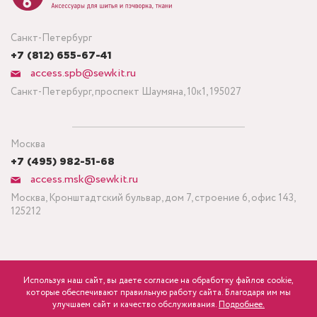
Санкт-Петербург
+7 (812) 655-67-41
access.spb@sewkit.ru
Санкт-Петербург, проспект Шаумяна, 10к1, 195027
Москва
+7 (495) 982-51-68
access.msk@sewkit.ru
Москва, Кронштадтский бульвар, дом 7, строение 6, офис 143,
125212
Используя наш сайт, вы даете согласие на обработку файлов cookie,
ПОДПИСАТЬСЯ НА НОВОСТИ
которые обеспечивают правильную работу сайта. Благодаря им мы
840
Минимальный заказ ткани от 3 метров
р.
розница
улучшаем сайт и качество обслуживания.
Подробнее.