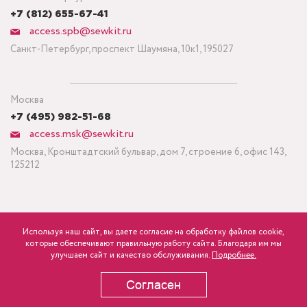
+7 (812) 655-67-41
access.spb@sewkit.ru
Санкт-Петербург, проспект Шаумяна, 10к1, 195027
Москва
+7 (495) 982-51-68
access.msk@sewkit.ru
Москва, Кронштадтский бульвар, дом 7, строение 6, офис 143,
125212
Используя наш сайт, вы даете согласие на обработку файлов cookie,
ПОДПИСАТЬСЯ НА НОВОСТИ
которые обеспечивают правильную работу сайта. Благодаря им мы
840
Минимальный заказ ткани от 3 метров
р.
розница
улучшаем сайт и качество обслуживания.
Подробнее.
Политика конфиденциальности
Согласен
В КОРЗИНУ
Copyright © 1995-2026 SEWKIT.RU