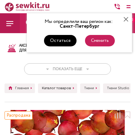
0
Мы определили ваш регион как:
Санкт-Петербург
Остаться
Сменить
АКСЕССУАРЫ
ТКАНИ
НИТКИ
НОЖ
ДЛЯ ШИТЬЯ
ПОКАЗАТЬ ЕЩЕ
Главная
Каталог товаров
Ткани
Ткани Studio E
Распродажа