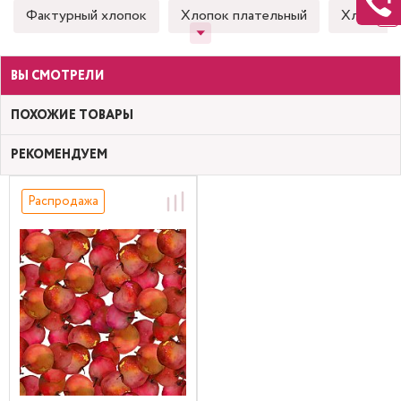
Фактурный хлопок
Хлопок плательный
Хлопок 
ВЫ СМОТРЕЛИ
ПОХОЖИЕ ТОВАРЫ
РЕКОМЕНДУЕМ
Распродажа