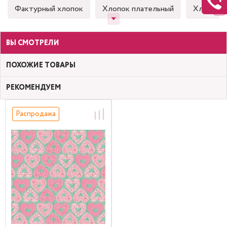
Фактурный хлопок
Хлопок плательный
Хлопок 
ВЫ СМОТРЕЛИ
ПОХОЖИЕ ТОВАРЫ
РЕКОМЕНДУЕМ
Распродажа