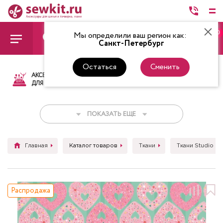
0
Мы определили ваш регион как:
Санкт-Петербург
Остаться
Сменить
АКСЕССУАРЫ
ТКАНИ
НИТКИ
НОЖ
ДЛЯ ШИТЬЯ
ПОКАЗАТЬ ЕЩЕ
Главная
Каталог товаров
Ткани
Ткани Studio E
Распродажа