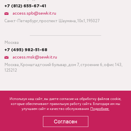
+7 (812) 655-67-41
access.spb@sewkit.ru
Санкт-Петербург, проспект Шаумяна, 10к1, 195027
Москва
+7 (495) 982-51-68
access.msk@sewkit.ru
Москва, Кронштадтский бульвар, дом 7, строение 6, офис 143,
125212
Используя наш сайт, вы даете согласие на обработку файлов cookie,
ПОДПИСАТЬСЯ НА НОВОСТИ
которые обеспечивают правильную работу сайта. Благодаря им мы
840
Минимальный заказ ткани от 3 метров
р.
розница
улучшаем сайт и качество обслуживания.
Подробнее.
Политика конфиденциальности
Согласен
В КОРЗИНУ
Copyright © 1995-2026 SEWKIT.RU