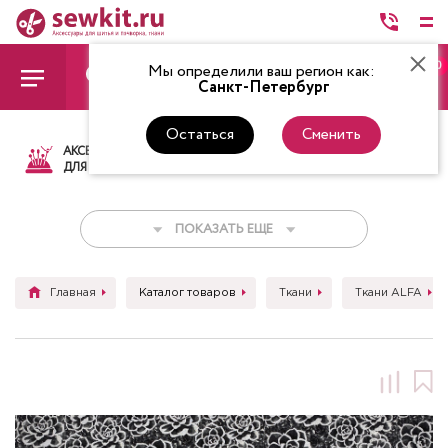
0
Мы определили ваш регион как:
Санкт-Петербург
Остаться
Сменить
АКСЕССУАРЫ
ТКАНИ
НИТКИ
НОЖ
ДЛЯ ШИТЬЯ
ПОКАЗАТЬ ЕЩЕ
Главная
Каталог товаров
Ткани
Ткани ALFA