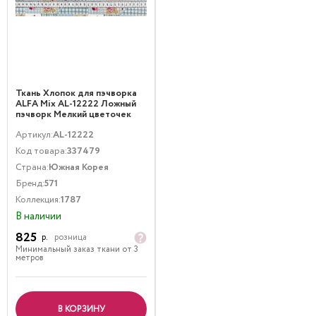
Ткань Хлопок для пэчворка
ALFA Mix AL-12222 Ложный
пэчворк Мелкий цветочек
Голубой
Артикул:
AL-12222
Код товара:
337479
Страна:
Южная Корея
Бренд:
571
Коллекция:
1787
В наличии
825
р.
розница
Минимальный заказ ткани от 3
метров
В КОРЗИНУ