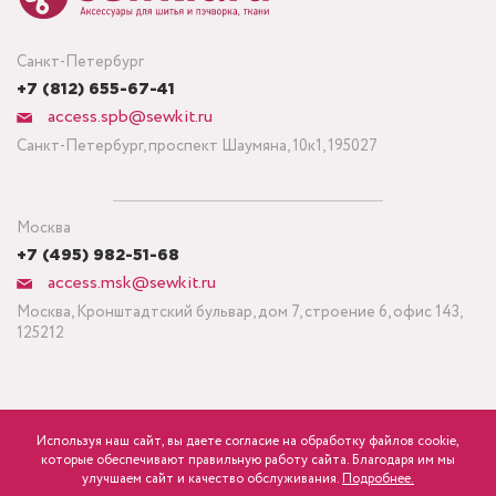
Санкт-Петербург
+7 (812) 655-67-41
access.spb@sewkit.ru
Санкт-Петербург, проспект Шаумяна, 10к1, 195027
Москва
+7 (495) 982-51-68
access.msk@sewkit.ru
Москва, Кронштадтский бульвар, дом 7, строение 6, офис 143,
125212
Используя наш сайт, вы даете согласие на обработку файлов cookie,
ПОДПИСАТЬСЯ НА НОВОСТИ
которые обеспечивают правильную работу сайта. Благодаря им мы
750
Минимальный заказ ткани от 3 метров
р.
розница
улучшаем сайт и качество обслуживания.
Подробнее.