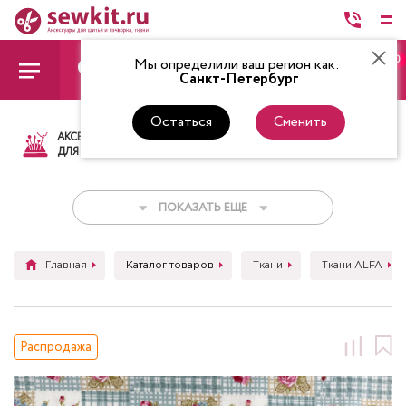
0
Мы определили ваш регион как:
Санкт-Петербург
Остаться
Сменить
АКСЕССУАРЫ
ТКАНИ
НИТКИ
НОЖ
ДЛЯ ШИТЬЯ
ПОКАЗАТЬ ЕЩЕ
Главная
Каталог товаров
Ткани
Ткани ALFA
Распродажа