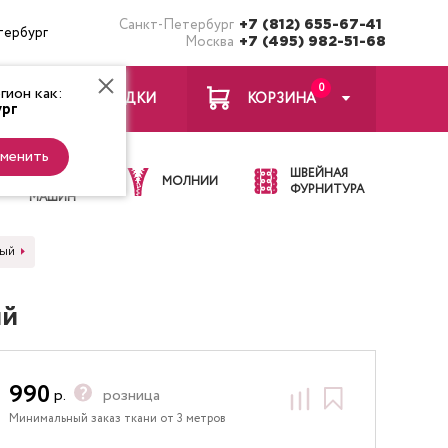
Санкт-Петербург
+7 (812) 655-67-41
тербург
Москва
+7 (495) 982-51-68
0
ион как:
ЗАКЛАДКИ
КОРЗИНА
рг
менить
ИГЛЫ ДЛЯ
ШВЕЙНАЯ
ШВЕЙНЫХ
МОЛНИИ
ФУРНИТУРА
МАШИН
вый
ый
990
р.
розница
Минимальный заказ ткани от 3 метров