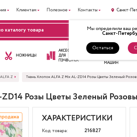
ния
Клиентам
Полезное
Контакты
Санкт-Пе
Мы определили ваш рег
ВХОД
Санкт-Петербу
Остаться
С
ЛАПКИ
АКСЕССУАРЫ
ДЛЯ
НОЖНИЦЫ
ДЛЯ
ШВЕЙНЫХ
ПЭЧВОРКА
МАШИН
 ALFA Z
Ткань Хлопок ALFA Z Mix AL-ZD14 Розы Цветы Зеленый Розо
L-ZD14 Розы Цветы Зеленый Розов
продажа
ХАРАКТЕРИСТИКИ
Код товара:
216827