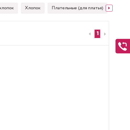
хлопок
Хлопок
Плательные (для платья)
Японск
1