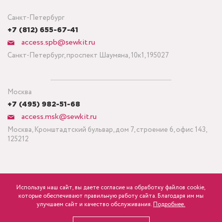
Санкт-Петербург
+7 (812) 655-67-41
access.spb@sewkit.ru
Санкт-Петербург, проспект Шаумяна, 10к1, 195027
Москва
+7 (495) 982-51-68
access.msk@sewkit.ru
Москва, Кронштадтский бульвар, дом 7, строение 6, офис 143,
125212
Используя наш сайт, вы даете согласие на обработку файлов cookie,
ПОДПИСАТЬСЯ НА НОВОСТИ
которые обеспечивают правильную работу сайта. Благодаря им мы
750
Минимальный заказ ткани от 3 метров
р.
розница
улучшаем сайт и качество обслуживания.
Подробнее.
Политика конфиденциальности