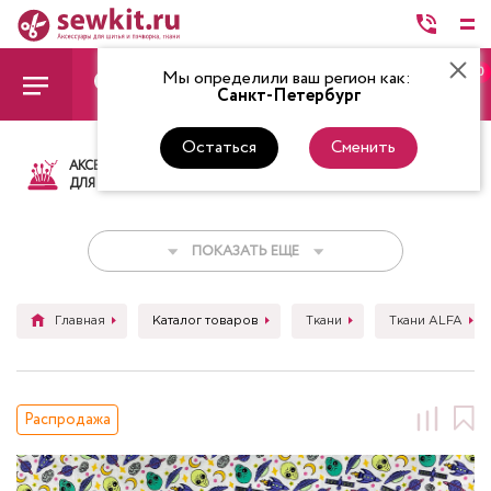
0
Мы определили ваш регион как:
Санкт-Петербург
Остаться
Сменить
АКСЕССУАРЫ
ТКАНИ
НИТКИ
НОЖ
ДЛЯ ШИТЬЯ
ПОКАЗАТЬ ЕЩЕ
Главная
Каталог товаров
Ткани
Ткани ALFA
Распродажа