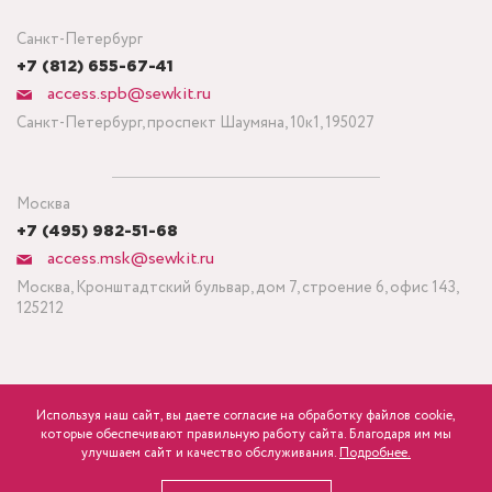
Санкт-Петербург
+7 (812) 655-67-41
access.spb@sewkit.ru
Санкт-Петербург, проспект Шаумяна, 10к1, 195027
Москва
+7 (495) 982-51-68
access.msk@sewkit.ru
Москва, Кронштадтский бульвар, дом 7, строение 6, офис 143,
125212
Используя наш сайт, вы даете согласие на обработку файлов cookie,
ПОДПИСАТЬСЯ НА НОВОСТИ
которые обеспечивают правильную работу сайта. Благодаря им мы
600
Минимальный заказ ткани от 3 метров
р.
розница
улучшаем сайт и качество обслуживания.
Подробнее.
Политика конфиденциальности