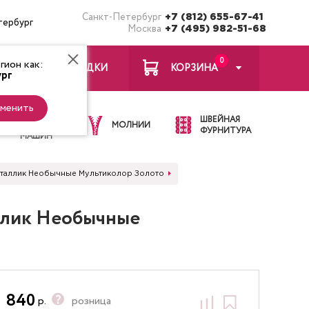
Санкт-Петербург
+7 (812) 655-67-41
тербург
Москва
+7 (495) 982-51-68
0
ион как:
ЗАКЛАДКИ
КОРЗИНА
рг
менить
ИГЛЫ ДЛЯ
ШВЕЙНАЯ
ШВЕЙНЫХ
МОЛНИИ
ФУРНИТУРА
МАШИН
K Металлик Необычные Мультиколор Золото
аллик Необычные
840
р.
розница