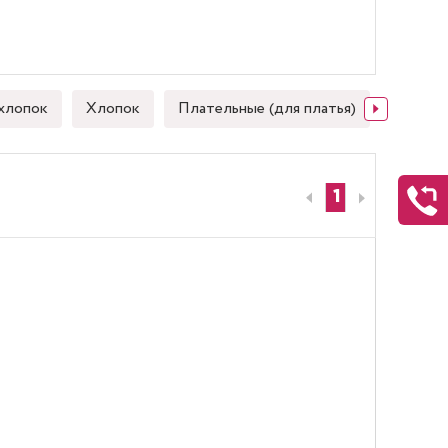
хлопок
Хлопок
Плательные (для платья)
Японск
1