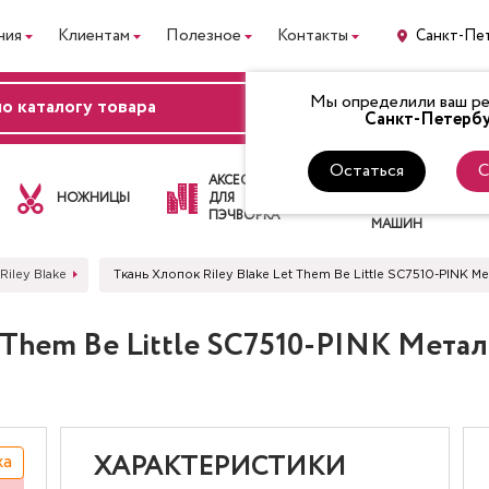
ния
Клиентам
Полезное
Контакты
Санкт-Пе
Мы определили ваш рег
ВХОД
Санкт-Петербу
Остаться
С
ЛАПКИ
АКСЕССУАРЫ
ДЛЯ
НОЖНИЦЫ
ДЛЯ
ШВЕЙНЫХ
ПЭЧВОРКА
МАШИН
Riley Blake
Ткань Хлопок Riley Blake Let Them Be Little SC7510-PIN
t Them Be Little SC7510-PINK Мет
жа
ХАРАКТЕРИСТИКИ