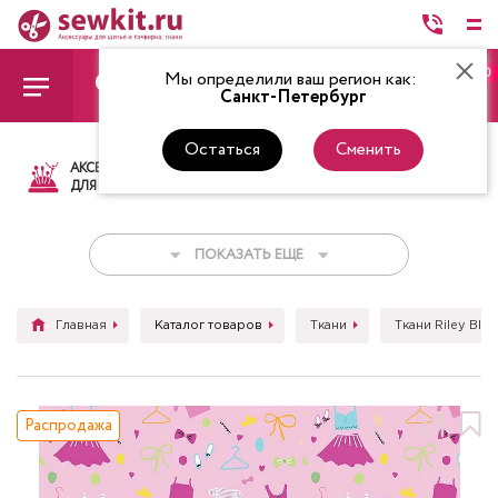
0
Мы определили ваш регион как:
Санкт-Петербург
Остаться
Сменить
АКСЕССУАРЫ
ТКАНИ
НИТКИ
НОЖ
ДЛЯ ШИТЬЯ
ПОКАЗАТЬ ЕЩЕ
Главная
Каталог товаров
Ткани
Ткани Riley Blak
Распродажа