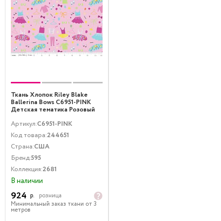
Ткань Хлопок Riley Blake
Ballerina Bows C6951-PINK
Детская тематика Розовый
Артикул:
C6951-PINK
Код товара:
244651
Страна:
США
Бренд:
595
Коллекция:
2681
В наличии
924
р.
розница
Минимальный заказ ткани от 3
метров