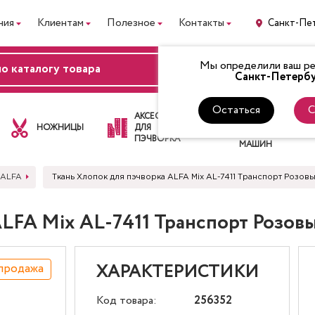
ния
Клиентам
Полезное
Контакты
Санкт-Пе
Мы определили ваш рег
ВХОД
Санкт-Петербу
Остаться
С
ЛАПКИ
АКСЕССУАРЫ
ДЛЯ
НОЖНИЦЫ
ДЛЯ
ШВЕЙНЫХ
ПЭЧВОРКА
МАШИН
 ALFA
Ткань Хлопок для пэчворка ALFA Mix AL-7411 Транспорт Розов
ALFA Mix AL-7411 Транспорт Розов
продажа
ХАРАКТЕРИСТИКИ
Код товара:
256352