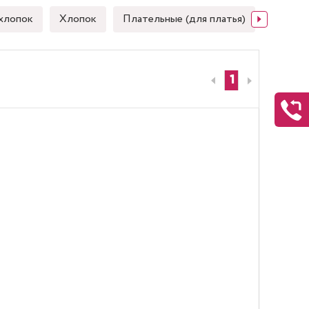
хлопок
Хлопок
Плательные (для платья)
Японск
1