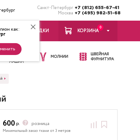
Санкт-Петербург
+7 (812) 655-67-41
тербург
Москва
+7 (495) 982-51-68
0
ион как:
ЗАКЛАДКИ
КОРЗИНА
рг
менить
ИГЛЫ ДЛЯ
ШВЕЙНАЯ
ШВЕЙНЫХ
МОЛНИИ
ФУРНИТУРА
МАШИН
ый
ый
600
р.
розница
Минимальный заказ ткани от 3 метров