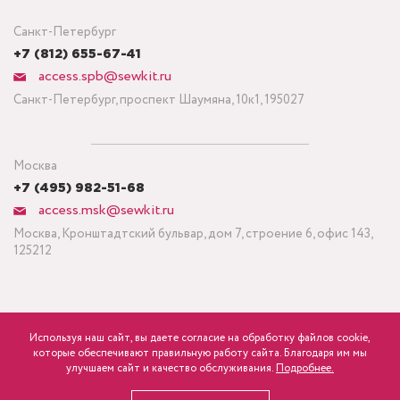
Санкт-Петербург
+7 (812) 655-67-41
access.spb@sewkit.ru
Санкт-Петербург, проспект Шаумяна, 10к1, 195027
Москва
+7 (495) 982-51-68
access.msk@sewkit.ru
Москва, Кронштадтский бульвар, дом 7, строение 6, офис 143,
125212
Используя наш сайт, вы даете согласие на обработку файлов cookie,
ПОДПИСАТЬСЯ НА НОВОСТИ
которые обеспечивают правильную работу сайта. Благодаря им мы
750
Минимальный заказ ткани от 3 метров
р.
розница
улучшаем сайт и качество обслуживания.
Подробнее.
Политика конфиденциальности