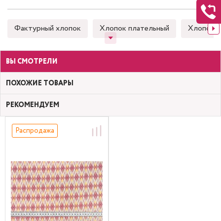
Фактурный хлопок
Хлопок плательный
Хлопок 
ВЫ СМОТРЕЛИ
ПОХОЖИЕ ТОВАРЫ
РЕКОМЕНДУЕМ
Распродажа