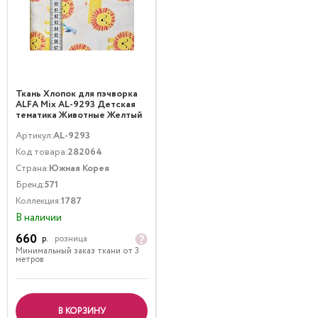
Ткань Хлопок для пэчворка
ALFA Mix AL-9293 Детская
тематика Животные Желтый
Артикул:
AL-9293
Код товара:
282064
Страна:
Южная Корея
Бренд:
571
Коллекция:
1787
В наличии
660
р.
розница
Минимальный заказ ткани от 3
метров
В КОРЗИНУ