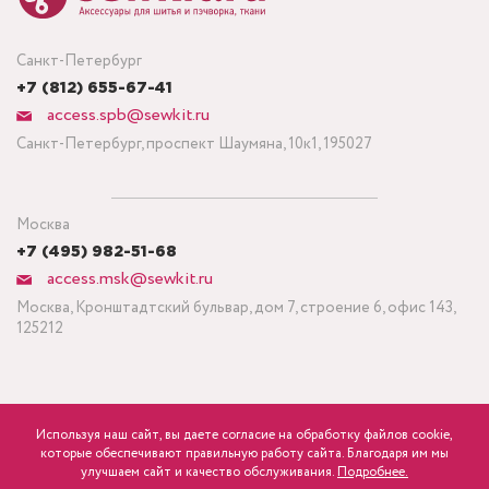
Санкт-Петербург
+7 (812) 655-67-41
access.spb@sewkit.ru
Санкт-Петербург, проспект Шаумяна, 10к1, 195027
Москва
+7 (495) 982-51-68
access.msk@sewkit.ru
Москва, Кронштадтский бульвар, дом 7, строение 6, офис 143,
125212
Используя наш сайт, вы даете согласие на обработку файлов cookie,
ПОДПИСАТЬСЯ НА НОВОСТИ
которые обеспечивают правильную работу сайта. Благодаря им мы
600
Минимальный заказ ткани от 3 метров
р.
розница
улучшаем сайт и качество обслуживания.
Подробнее.