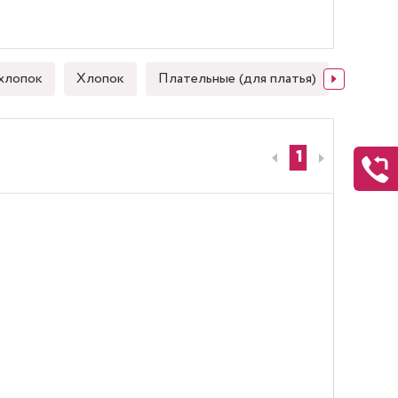
хлопок
Хлопок
Плательные (для платья)
Японск
1