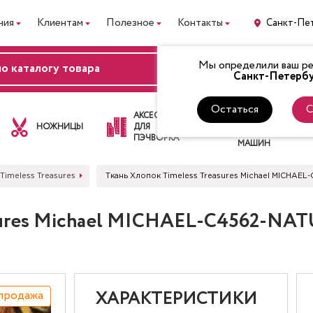
ния
Клиентам
Полезное
Контакты
Санкт-Пе
Мы определили ваш рег
ВХОД
Санкт-Петербу
Остаться
С
ЛАПКИ
АКСЕССУАРЫ
ДЛЯ
НОЖНИЦЫ
ДЛЯ
ШВЕЙНЫХ
ПЭЧВОРКА
МАШИН
Timeless Treasures
Ткань Хлопок Timeless Treasures Michael MICHA
asures Michael MICHAEL-C4562-N
продажа
ХАРАКТЕРИСТИКИ