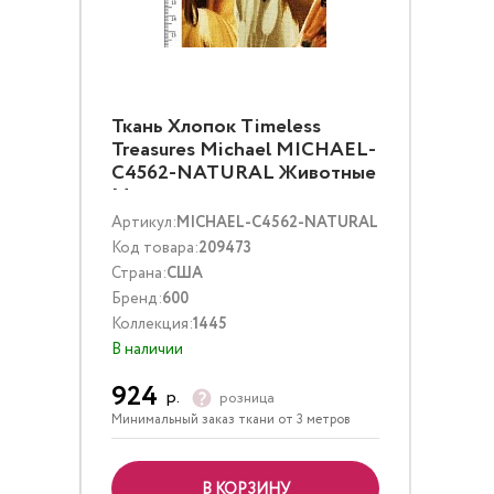
Ткань Хлопок Timeless
Treasures Michael MICHAEL-
C4562-NATURAL Животные
Мультиколор
Артикул:
MICHAEL-C4562-NATURAL
Код товара:
209473
Страна:
США
Бренд:
600
Коллекция:
1445
В наличии
924
р.
розница
Минимальный заказ ткани от 3 метров
В КОРЗИНУ