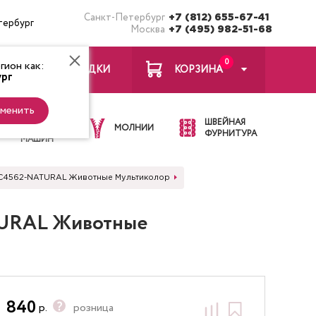
Санкт-Петербург
+7 (812) 655-67-41
тербург
Москва
+7 (495) 982-51-68
0
ион как:
ЗАКЛАДКИ
КОРЗИНА
рг
менить
ИГЛЫ ДЛЯ
ШВЕЙНАЯ
ШВЕЙНЫХ
МОЛНИИ
ФУРНИТУРА
МАШИН
EL-C4562-NATURAL Животные Мультиколор
ATURAL Животные
840
р.
розница