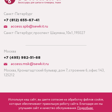
Санкт-Петербург
+7 (812) 655-67-41
access.spb@sewkit.ru
Санкт-Петербург, проспект Шаумяна, 10к1, 195027
Москва
+7 (495) 982-51-68
access.msk@sewkit.ru
Москва, Кронштадтский бульвар, дом 7, строение 6, офис 143,
125212
Используя наш сайт, вы даете согласие на обработку файлов cookie,
ПОДПИСАТЬСЯ НА НОВОСТИ
которые обеспечивают правильную работу сайта. Благодаря им мы
750
Минимальный заказ ткани от 3 метров
р.
розница
улучшаем сайт и качество обслуживания.
Подробнее.