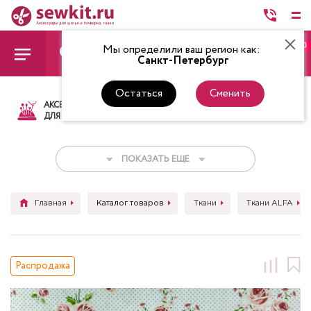
0
Мы определили ваш регион как:
Санкт-Петербург
Остаться
Сменить
АКСЕССУАРЫ
ТКАНИ
НИТКИ
НОЖ
ДЛЯ ШИТЬЯ
ПОКАЗАТЬ ЕЩЕ
Главная
Каталог товаров
Ткани
Ткани ALFA
Распродажа