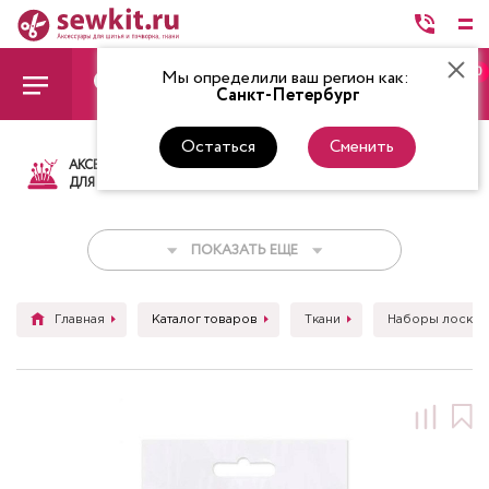
0
Мы определили ваш регион как:
Санкт-Петербург
Остаться
Сменить
АКСЕССУАРЫ
ТКАНИ
НИТКИ
НОЖ
ДЛЯ ШИТЬЯ
ПОКАЗАТЬ ЕЩЕ
Главная
Каталог товаров
Ткани
Наборы лоскут