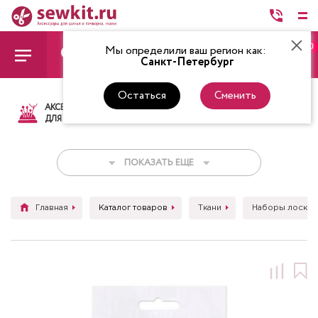
0
Мы определили ваш регион как:
Санкт-Петербург
Остаться
Сменить
АКСЕССУАРЫ
ТКАНИ
НИТКИ
НОЖ
ДЛЯ ШИТЬЯ
ПОКАЗАТЬ ЕЩЕ
Главная
Каталог товаров
Ткани
Наборы лоскут