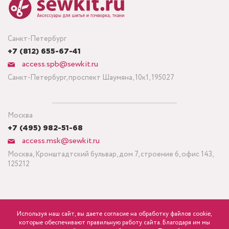
Санкт-Петербург
+7 (812) 655-67-41
access.spb@sewkit.ru
Санкт-Петербург, проспект Шаумяна, 10к1, 195027
Москва
+7 (495) 982-51-68
access.msk@sewkit.ru
Москва, Кронштадтский бульвар, дом 7, строение 6, офис 143,
125212
Используя наш сайт, вы даете согласие на обработку файлов cookie,
ПОДПИСАТЬСЯ НА НОВОСТИ
которые обеспечивают правильную работу сайта. Благодаря им мы
Минимальный заказ ткани от 3 метров