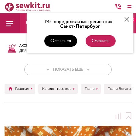
0
Мы определили ваш регион как:
Санкт-Петербург
Остаться
Сменить
АКСЕССУАРЫ
ТКАНИ
НИТКИ
НОЖ
ДЛЯ ШИТЬЯ
ПОКАЗАТЬ ЕЩЕ
Главная
Каталог товаров
Ткани
Ткани Benartex