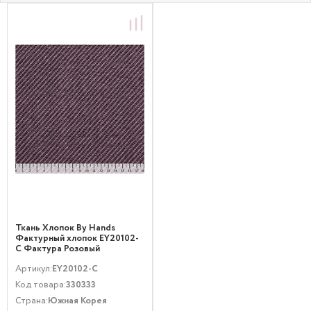
Ткань Хлопок By Hands
Фактурный хлопок EY20102-
C Фактура Розовый
Артикул:
EY20102-C
Код товара:
330333
Страна:
Южная Корея