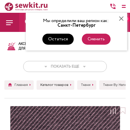
0
Мы определили ваш регион как:
Санкт-Петербург
Остаться
Сменить
АКСЕССУАРЫ
ТКАНИ
НИТКИ
НОЖ
ДЛЯ ШИТЬЯ
ПОКАЗАТЬ ЕЩЕ
Главная
Каталог товаров
Ткани
Ткани By Hands